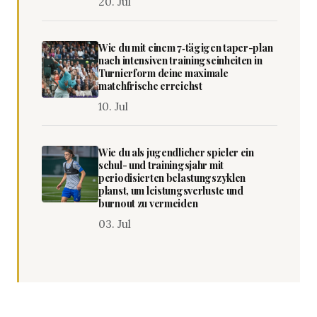
20. Jul
Wie du mit einem 7‑tägigen taper-plan
nach intensiven trainingseinheiten in
Turnierform deine maximale
matchfrische erreichst
10. Jul
Wie du als jugendlicher spieler ein
schul- und trainingsjahr mit
periodisierten belastungszyklen
planst, um leistungsverluste und
burnout zu vermeiden
03. Jul