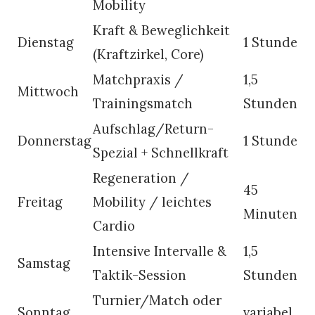
Mobility
Kraft & Beweglichkeit
Dienstag
1 Stunde
(Kraftzirkel, Core)
Matchpraxis /
1,5
Mittwoch
Trainingsmatch
Stunden
Aufschlag/Return-
Donnerstag
1 Stunde
Spezial + Schnellkraft
Regeneration /
45
Freitag
Mobility / leichtes
Minuten
Cardio
Intensive Intervalle &
1,5
Samstag
Taktik-Session
Stunden
Turnier/Match oder
Sonntag
variabel