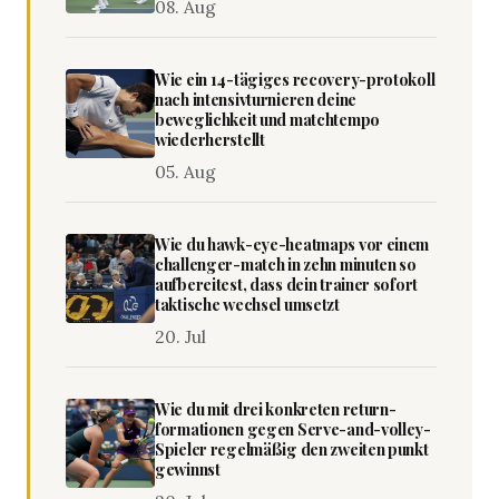
08. Aug
Wie ein 14-tägiges recovery-protokoll
nach intensivturnieren deine
beweglichkeit und matchtempo
wiederherstellt
05. Aug
Wie du hawk-eye-heatmaps vor einem
challenger-match in zehn minuten so
aufbereitest, dass dein trainer sofort
taktische wechsel umsetzt
20. Jul
Wie du mit drei konkreten return-
formationen gegen Serve-and-volley-
Spieler regelmäßig den zweiten punkt
gewinnst