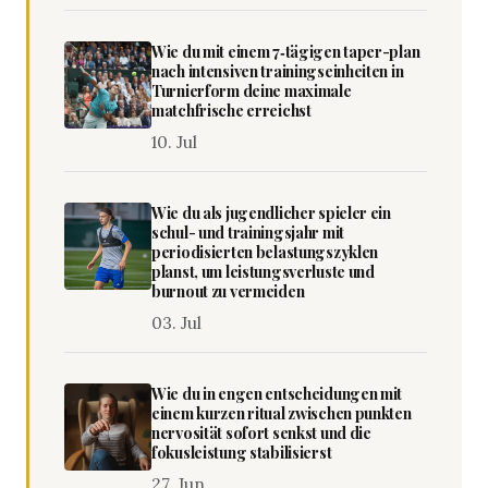
Wie du mit einem 7‑tägigen taper-plan
nach intensiven trainingseinheiten in
Turnierform deine maximale
matchfrische erreichst
10. Jul
Wie du als jugendlicher spieler ein
schul- und trainingsjahr mit
periodisierten belastungszyklen
planst, um leistungsverluste und
burnout zu vermeiden
03. Jul
Wie du in engen entscheidungen mit
einem kurzen ritual zwischen punkten
nervosität sofort senkst und die
fokusleistung stabilisierst
27. Jun