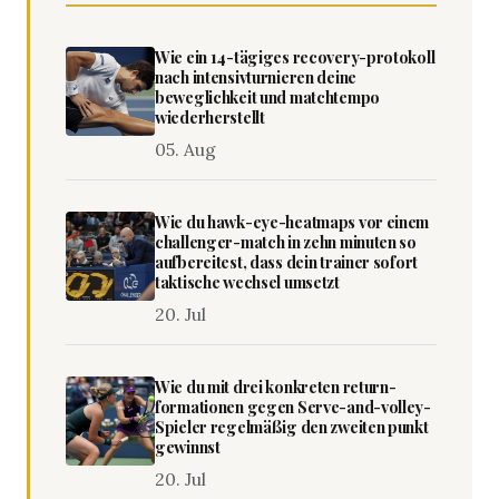
Wie ein 14-tägiges recovery-protokoll
nach intensivturnieren deine
beweglichkeit und matchtempo
wiederherstellt
05. Aug
Wie du hawk-eye-heatmaps vor einem
challenger-match in zehn minuten so
aufbereitest, dass dein trainer sofort
taktische wechsel umsetzt
20. Jul
Wie du mit drei konkreten return-
formationen gegen Serve-and-volley-
Spieler regelmäßig den zweiten punkt
gewinnst
20. Jul