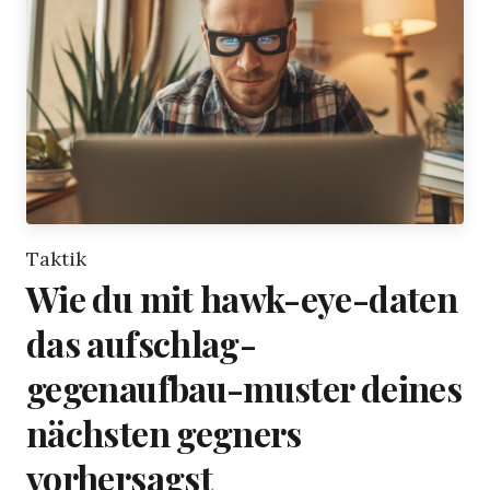
Taktik
Wie du mit hawk-eye-daten
das aufschlag-
gegenaufbau-muster deines
nächsten gegners
vorhersagst