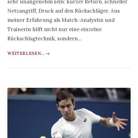
sehr unangenehm sein: kurzer Return, schneller
Netzangriff, Druck auf den Rückschläger. Aus
meiner Erfahrung als Match-Analystin und
Trainerin hilft nicht nur eine einzelne
Rückschlagtechnik, sondern...
WEITERLESEN... →