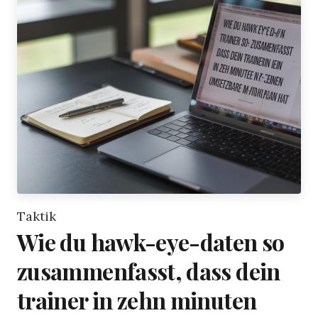
Taktik
Wie du hawk-eye-daten so
zusammenfasst, dass dein
trainer in zehn minuten