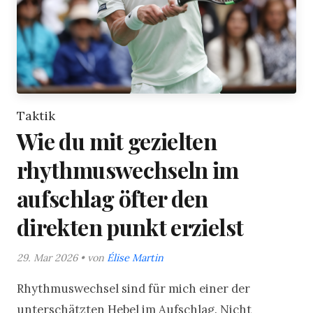
Taktik
Wie du mit gezielten
rhythmuswechseln im
aufschlag öfter den
direkten punkt erzielst
29. Mar 2026 • von
Élise Martin
Rhythmuswechsel sind für mich einer der
unterschätzten Hebel im Aufschlag. Nicht