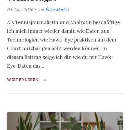
04. May 2026 • von
Élise Martin
Als Tennisjournalistin und Analystin beschäftige
ich mich immer wieder damit, wie Daten aus
Technologien wie Hawk-Eye praktisch auf dem
Court nutzbar gemacht werden können. In
diesem Beitrag zeige ich dir, wie du mit Hawk-
Eye-Daten das...
WEITERLESEN... →