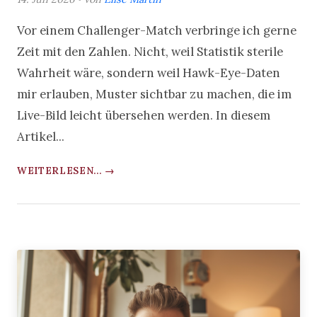
Vor einem Challenger-Match verbringe ich gerne
Zeit mit den Zahlen. Nicht, weil Statistik sterile
Wahrheit wäre, sondern weil Hawk-Eye-Daten
mir erlauben, Muster sichtbar zu machen, die im
Live-Bild leicht übersehen werden. In diesem
Artikel...
WEITERLESEN... →