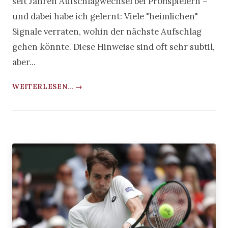
seit Jahren Aufschlagwechsel bei Profispielern –
und dabei habe ich gelernt: Viele "heimlichen"
Signale verraten, wohin der nächste Aufschlag
gehen könnte. Diese Hinweise sind oft sehr subtil,
aber...
WEITERLESEN... →