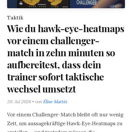
Taktik
Wie du hawk-eye-heatmaps
vor einem challenger-
match in zehn minuten so
aufbereitest, dass dein
trainer sofort taktische
wechsel umsetzt
20. Jul 2026 • von
Élise Martin
Vor einem Challenger-Match bleibt oft nur wenig
Zeit, um aussagekräftige Hawk‑Eye‑Heatmaps zu