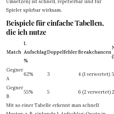
Umsetzen) ist schnell, repetierbar und für
Spieler spürbar wirksam.
Beispiele für einfache Tabellen,
die ich nutze
1.
Match
Aufschlag
Doppelfehler
Breakchancen
(
%
Gegner
62%
3
4 (1 verwertet)
5
A
Gegner
55%
5
6 (2 verwertet)
2
B
Mit so einer Tabelle erkennt man schnell
Muster: z. B. sinkende 1. Aufschlag-Quote in