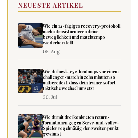
NEUESTE ARTIKEL
Wie ein 14-tägiges recovery-protokoll
nach intensivturnieren deine
beweglichkeit und matchtempo
wiederherstellt
05. Aug
Wie du hawk-eye-heatmaps vor einem
challenger-match in zehn minuten so
aufbereitest, dass dein trainer sofort
taktische wechsel umsetzt
20. Jul
Wie du mit drei konkreten return-
formationen gegen Serve-and-volley-
Spieler regelmäßig den zweiten punkt
gewinnst