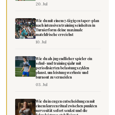
20. Jul
Wie du mit einem 7‑tägigen taper-plan
nach intensiven trainingseinheiten in
Turnierform deine maximale
matchfrische erreichst
10. Jul
Wie du als jugendlicher spieler ein
schul- und trainingsjahr mit
periodisierten belastungszyklen
planst, um leistungsverluste und
burnout zu vermeiden
03. Jul
Wie du in engen entscheidungen mit
einem kurzen ritual zwischen punkten
nervosität sofort senkst und die