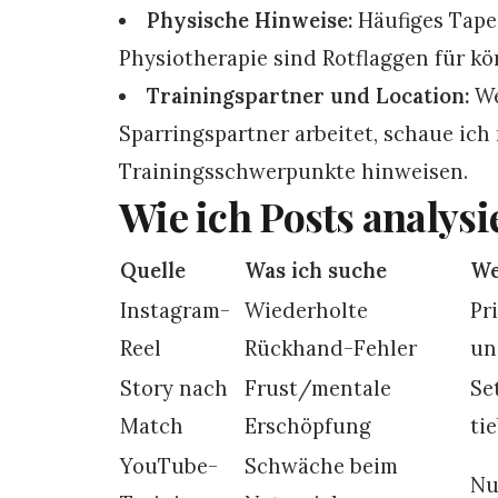
Physische Hinweise:
Häufiges Tape
Physiotherapie sind Rotflaggen für k
Trainingspartner und Location:
We
Sparringspartner arbeitet, schaue ich
Trainingsschwerpunkte hinweisen.
Wie ich Posts analysi
Quelle
Was ich suche
We
Instagram-
Wiederholte
Pr
Reel
Rückhand-Fehler
un
Story nach
Frust/mentale
Se
Match
Erschöpfung
ti
YouTube-
Schwäche beim
Nu