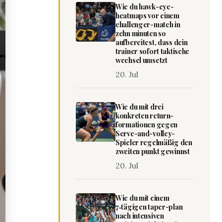
Wie du hawk-eye-
heatmaps vor einem
challenger-match in
zehn minuten so
aufbereitest, dass dein
trainer sofort taktische
wechsel umsetzt
20. Jul
Wie du mit drei
konkreten return-
formationen gegen
Serve-and-volley-
Spieler regelmäßig den
zweiten punkt gewinnst
20. Jul
Wie du mit einem
7‑tägigen taper-plan
nach intensiven