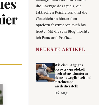
nes
die Energie des Spiels, die
taktischen Feinheiten und die
ier
Geschichten hinter den
Spielern faszinieren mich bis
heute. Mit diesem Blog möchte
ich Fans und Profis...
NEUESTE ARTIKEL
Wie ein 14-tägiges
recovery-protokoll
nach intensivturnieren
deine beweglichkeit und
matchtempo
wiederherstellt
05. Aug