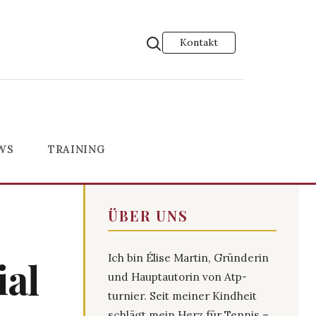
Kontakt
WS
TRAINING
ÜBER UNS
Ich bin Élise Martin, Gründerin
ial
und Hauptautorin von Atp-
turnier. Seit meiner Kindheit
schlägt mein Herz für Tennis –