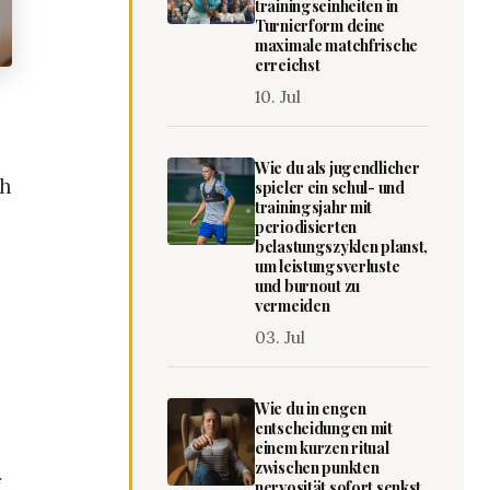
trainingseinheiten in
Turnierform deine
maximale matchfrische
erreichst
10. Jul
Wie du als jugendlicher
ch
spieler ein schul- und
trainingsjahr mit
periodisierten
belastungszyklen planst,
um leistungsverluste
und burnout zu
vermeiden
03. Jul
Wie du in engen
entscheidungen mit
einem kurzen ritual
zwischen punkten
f
nervosität sofort senkst