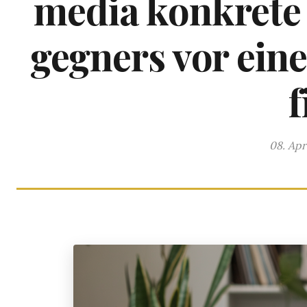
media konkrete 
gegners vor ein
f
08. Apr