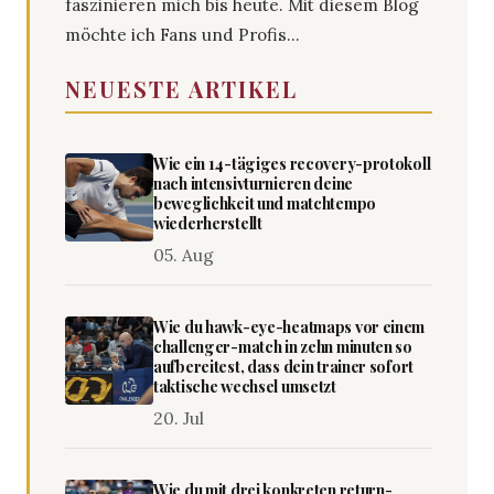
faszinieren mich bis heute. Mit diesem Blog
möchte ich Fans und Profis...
NEUESTE ARTIKEL
Wie ein 14-tägiges recovery-protokoll
nach intensivturnieren deine
beweglichkeit und matchtempo
wiederherstellt
05. Aug
Wie du hawk-eye-heatmaps vor einem
challenger-match in zehn minuten so
aufbereitest, dass dein trainer sofort
taktische wechsel umsetzt
20. Jul
Wie du mit drei konkreten return-