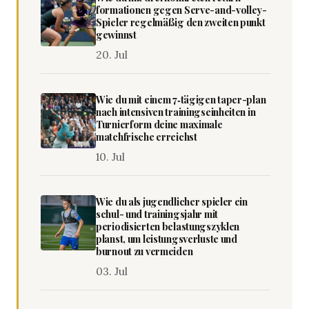
formationen gegen Serve-and-volley-
Spieler regelmäßig den zweiten punkt
gewinnst
20. Jul
Wie du mit einem 7‑tägigen taper-plan
nach intensiven trainingseinheiten in
Turnierform deine maximale
matchfrische erreichst
10. Jul
Wie du als jugendlicher spieler ein
schul- und trainingsjahr mit
periodisierten belastungszyklen
planst, um leistungsverluste und
burnout zu vermeiden
03. Jul