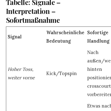
Tabelle: Signale –
Interpretation –
Sofortmaßnahme
Wahrscheinliche
Sofortige
Signal
Bedeutung
Handlung
Nach
außen/wei
Hoher Toss,
hinten
Kick/Topspin
weiter vorne
positionie
crosscourt
vorbereite
Etwas nac