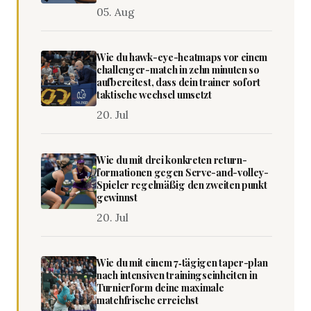
05. Aug
Wie du hawk-eye-heatmaps vor einem
challenger-match in zehn minuten so
aufbereitest, dass dein trainer sofort
taktische wechsel umsetzt
20. Jul
Wie du mit drei konkreten return-
formationen gegen Serve-and-volley-
Spieler regelmäßig den zweiten punkt
gewinnst
20. Jul
Wie du mit einem 7‑tägigen taper-plan
nach intensiven trainingseinheiten in
Turnierform deine maximale
matchfrische erreichst