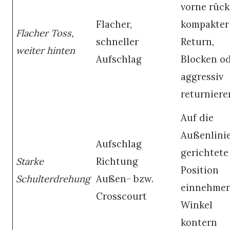
vorne rück
Flacher,
kompakter
Flacher Toss,
schneller
Return,
weiter hinten
Aufschlag
Blocken o
aggressiv
returniere
Auf die
Außenlini
Aufschlag
gerichtete
Starke
Richtung
Position
Schulterdrehung
Außen- bzw.
einnehmen
Crosscourt
Winkel
kontern